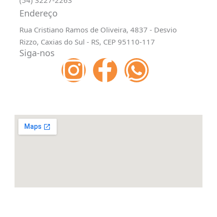
(54) 3227-2263
Endereço
Rua Cristiano Ramos de Oliveira, 4837 - Desvio
Rizzo, Caxias do Sul - RS, CEP 95110-117
Siga-nos
I
F
W
n
a
h
s
c
a
t
e
t
a
b
s
g
o
a
r
o
p