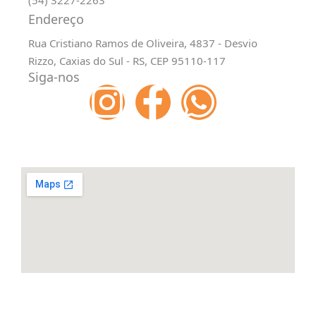
(54) 3227-2263
Endereço
Rua Cristiano Ramos de Oliveira, 4837 - Desvio
Rizzo, Caxias do Sul - RS, CEP 95110-117
Siga-nos
I
F
W
n
a
h
s
c
a
t
e
t
a
b
s
g
o
a
r
o
p