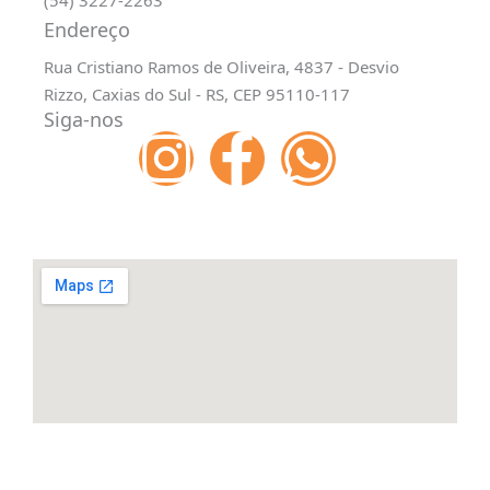
(54) 3227-2263
Endereço
Rua Cristiano Ramos de Oliveira, 4837 - Desvio
Rizzo, Caxias do Sul - RS, CEP 95110-117
Siga-nos
I
F
W
n
a
h
s
c
a
t
e
t
a
b
s
g
o
a
r
o
p