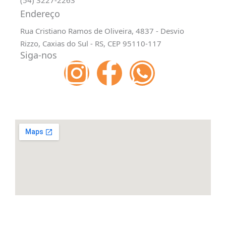
(54) 3227-2263
Endereço
Rua Cristiano Ramos de Oliveira, 4837 - Desvio
Rizzo, Caxias do Sul - RS, CEP 95110-117
Siga-nos
I
F
W
n
a
h
s
c
a
t
e
t
a
b
s
g
o
a
r
o
p