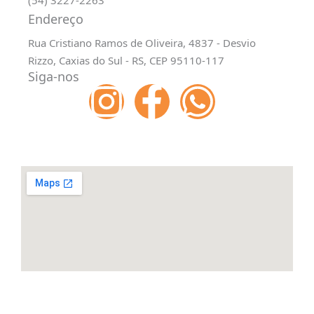
(54) 3227-2263
Endereço
Rua Cristiano Ramos de Oliveira, 4837 - Desvio
Rizzo, Caxias do Sul - RS, CEP 95110-117
Siga-nos
I
F
W
n
a
h
s
c
a
t
e
t
a
b
s
g
o
a
r
o
p